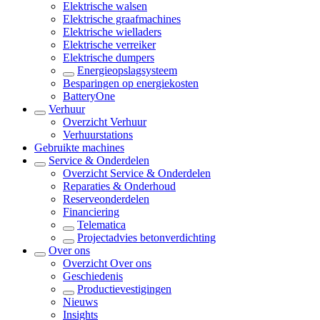
Elektrische walsen
Elektrische graafmachines
Elektrische wielladers
Elektrische verreiker
Elektrische dumpers
Energieopslagsysteem
Besparingen op energiekosten
BatteryOne
Verhuur
Overzicht
Verhuur
Verhuurstations
Gebruikte machines
Service & Onderdelen
Overzicht
Service & Onderdelen
Reparaties & Onderhoud
Reserveonderdelen
Financiering
Telematica
Projectadvies betonverdichting
Over ons
Overzicht
Over ons
Geschiedenis
Productievestigingen
Nieuws
Insights