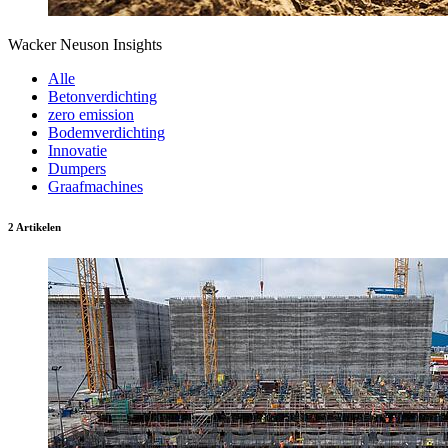
Wacker Neuson Insights
Alle
Betonverdichting
zero emission
Bodemverdichting
Innovatie
Dumpers
Graafmachines
2 Artikelen