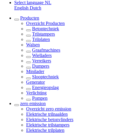
Select language
NL
English
Dutch
Producten
Overzicht
Producten
Betontechniek
Trilstampers
Trilplaten
Walsen
Graafmachines
Wielladers
Verreikers
Dumpers
Minilader
Slooptechniek
Generator
Energieopslag
Verlichting
Pompen
zero emission
Overzicht
zero emission
Elektrische trilnaalden
Elektrische betonvlinders
Elektrische trilstampers
Elektrische trilplaten