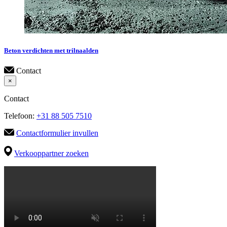
Beton verdichten met trilnaalden
Contact
×
Contact
Telefoon:
+31 88 505 7510
Contactformulier invullen
Verkooppartner zoeken