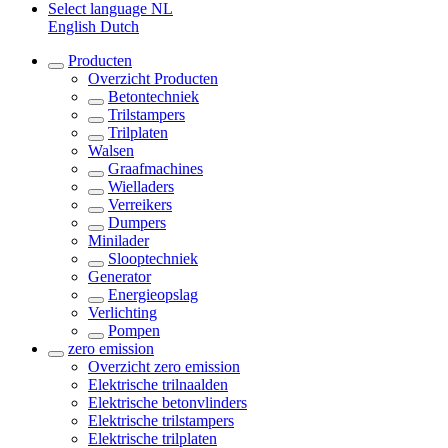
Select language
NL
English
Dutch
Producten
Overzicht
Producten
Betontechniek
Trilstampers
Trilplaten
Walsen
Graafmachines
Wielladers
Verreikers
Dumpers
Minilader
Slooptechniek
Generator
Energieopslag
Verlichting
Pompen
zero emission
Overzicht
zero emission
Elektrische trilnaalden
Elektrische betonvlinders
Elektrische trilstampers
Elektrische trilplaten