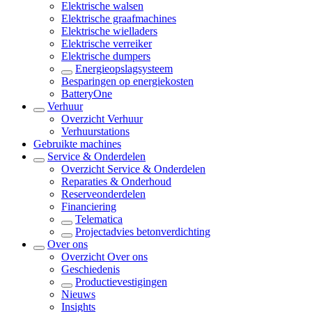
Elektrische walsen
Elektrische graafmachines
Elektrische wielladers
Elektrische verreiker
Elektrische dumpers
Energieopslagsysteem
Besparingen op energiekosten
BatteryOne
Verhuur
Overzicht
Verhuur
Verhuurstations
Gebruikte machines
Service & Onderdelen
Overzicht
Service & Onderdelen
Reparaties & Onderhoud
Reserveonderdelen
Financiering
Telematica
Projectadvies betonverdichting
Over ons
Overzicht
Over ons
Geschiedenis
Productievestigingen
Nieuws
Insights