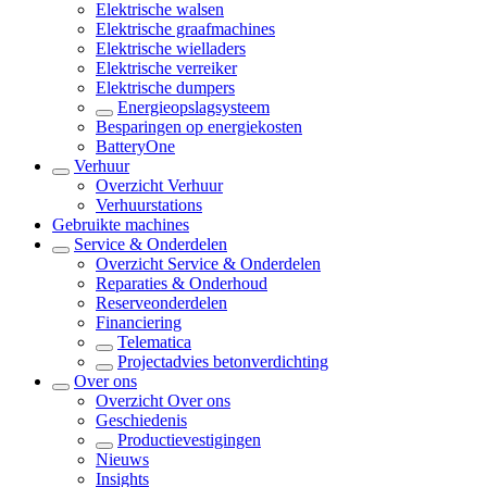
Elektrische walsen
Elektrische graafmachines
Elektrische wielladers
Elektrische verreiker
Elektrische dumpers
Energieopslagsysteem
Besparingen op energiekosten
BatteryOne
Verhuur
Overzicht
Verhuur
Verhuurstations
Gebruikte machines
Service & Onderdelen
Overzicht
Service & Onderdelen
Reparaties & Onderhoud
Reserveonderdelen
Financiering
Telematica
Projectadvies betonverdichting
Over ons
Overzicht
Over ons
Geschiedenis
Productievestigingen
Nieuws
Insights