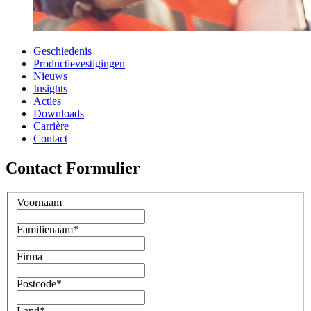
Geschiedenis
Productievestigingen
Nieuws
Insights
Acties
Downloads
Carrière
Contact
Contact Formulier
Voornaam
Familienaam
*
Firma
Postcode
*
Land
*