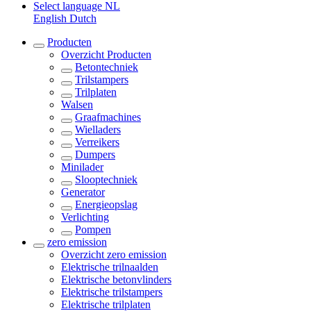
Select language
NL
English
Dutch
Producten
Overzicht
Producten
Betontechniek
Trilstampers
Trilplaten
Walsen
Graafmachines
Wielladers
Verreikers
Dumpers
Minilader
Slooptechniek
Generator
Energieopslag
Verlichting
Pompen
zero emission
Overzicht
zero emission
Elektrische trilnaalden
Elektrische betonvlinders
Elektrische trilstampers
Elektrische trilplaten