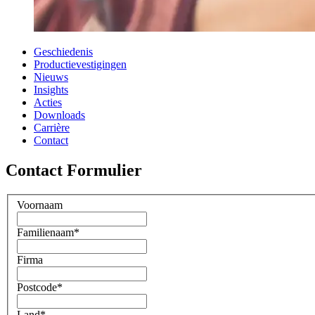
Geschiedenis
Productievestigingen
Nieuws
Insights
Acties
Downloads
Carrière
Contact
Contact Formulier
Voornaam
Familienaam
*
Firma
Postcode
*
Land
*