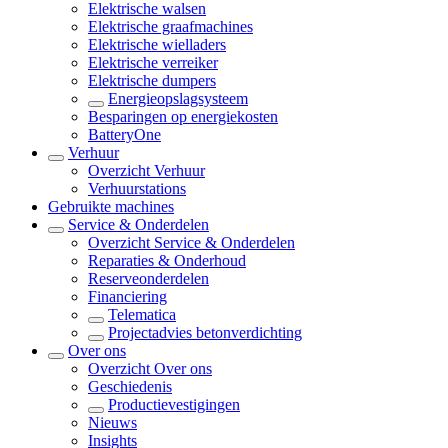
Elektrische walsen
Elektrische graafmachines
Elektrische wielladers
Elektrische verreiker
Elektrische dumpers
Energieopslagsysteem
Besparingen op energiekosten
BatteryOne
Verhuur
Overzicht
Verhuur
Verhuurstations
Gebruikte machines
Service & Onderdelen
Overzicht
Service & Onderdelen
Reparaties & Onderhoud
Reserveonderdelen
Financiering
Telematica
Projectadvies betonverdichting
Over ons
Overzicht
Over ons
Geschiedenis
Productievestigingen
Nieuws
Insights