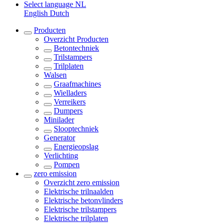
Select language
NL
English
Dutch
Producten
Overzicht
Producten
Betontechniek
Trilstampers
Trilplaten
Walsen
Graafmachines
Wielladers
Verreikers
Dumpers
Minilader
Slooptechniek
Generator
Energieopslag
Verlichting
Pompen
zero emission
Overzicht
zero emission
Elektrische trilnaalden
Elektrische betonvlinders
Elektrische trilstampers
Elektrische trilplaten