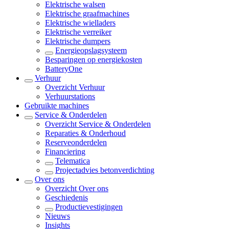
Elektrische walsen
Elektrische graafmachines
Elektrische wielladers
Elektrische verreiker
Elektrische dumpers
Energieopslagsysteem
Besparingen op energiekosten
BatteryOne
Verhuur
Overzicht
Verhuur
Verhuurstations
Gebruikte machines
Service & Onderdelen
Overzicht
Service & Onderdelen
Reparaties & Onderhoud
Reserveonderdelen
Financiering
Telematica
Projectadvies betonverdichting
Over ons
Overzicht
Over ons
Geschiedenis
Productievestigingen
Nieuws
Insights