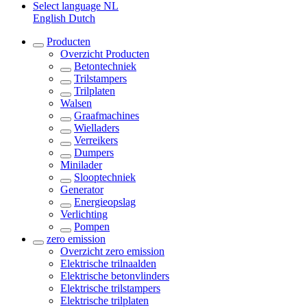
Select language
NL
English
Dutch
Producten
Overzicht
Producten
Betontechniek
Trilstampers
Trilplaten
Walsen
Graafmachines
Wielladers
Verreikers
Dumpers
Minilader
Slooptechniek
Generator
Energieopslag
Verlichting
Pompen
zero emission
Overzicht
zero emission
Elektrische trilnaalden
Elektrische betonvlinders
Elektrische trilstampers
Elektrische trilplaten