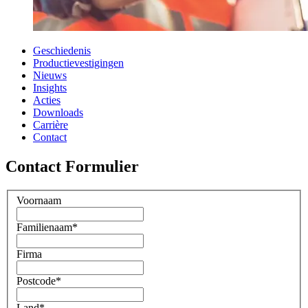
Geschiedenis
Productievestigingen
Nieuws
Insights
Acties
Downloads
Carrière
Contact
Contact Formulier
Voornaam
Familienaam
*
Firma
Postcode
*
Land
*