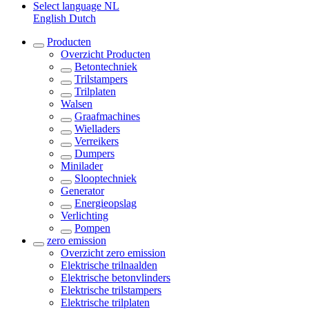
Select language
NL
English
Dutch
Producten
Overzicht
Producten
Betontechniek
Trilstampers
Trilplaten
Walsen
Graafmachines
Wielladers
Verreikers
Dumpers
Minilader
Slooptechniek
Generator
Energieopslag
Verlichting
Pompen
zero emission
Overzicht
zero emission
Elektrische trilnaalden
Elektrische betonvlinders
Elektrische trilstampers
Elektrische trilplaten