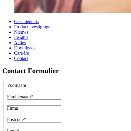
Geschiedenis
Productievestigingen
Nieuws
Insights
Acties
Downloads
Carrière
Contact
Contact Formulier
Voornaam
Familienaam
*
Firma
Postcode
*
Land
*