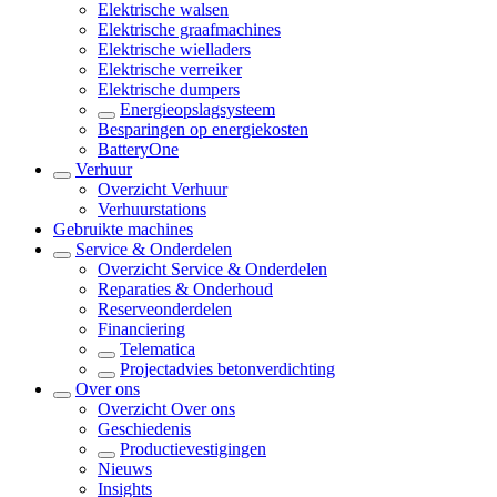
Elektrische walsen
Elektrische graafmachines
Elektrische wielladers
Elektrische verreiker
Elektrische dumpers
Energieopslagsysteem
Besparingen op energiekosten
BatteryOne
Verhuur
Overzicht
Verhuur
Verhuurstations
Gebruikte machines
Service & Onderdelen
Overzicht
Service & Onderdelen
Reparaties & Onderhoud
Reserveonderdelen
Financiering
Telematica
Projectadvies betonverdichting
Over ons
Overzicht
Over ons
Geschiedenis
Productievestigingen
Nieuws
Insights