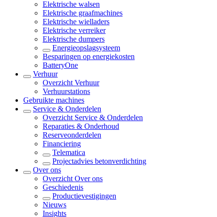
Elektrische walsen
Elektrische graafmachines
Elektrische wielladers
Elektrische verreiker
Elektrische dumpers
Energieopslagsysteem
Besparingen op energiekosten
BatteryOne
Verhuur
Overzicht
Verhuur
Verhuurstations
Gebruikte machines
Service & Onderdelen
Overzicht
Service & Onderdelen
Reparaties & Onderhoud
Reserveonderdelen
Financiering
Telematica
Projectadvies betonverdichting
Over ons
Overzicht
Over ons
Geschiedenis
Productievestigingen
Nieuws
Insights