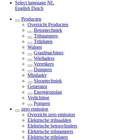
Select language
NL
English
Dutch
Producten
Overzicht
Producten
Betontechniek
Trilstampers
Trilplaten
Walsen
Graafmachines
Wielladers
Verreikers
Dumpers
Minilader
Slooptechniek
Generator
Energieopslag
Verlichting
Pompen
zero emission
Overzicht
zero emission
Elektrische trilnaalden
Elektrische betonvlinders
Elektrische trilstampers
Elektrische trilplaten