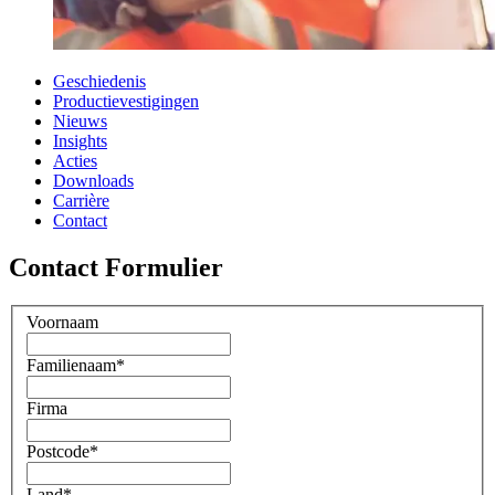
Geschiedenis
Productievestigingen
Nieuws
Insights
Acties
Downloads
Carrière
Contact
Contact Formulier
Voornaam
Familienaam
*
Firma
Postcode
*
Land
*