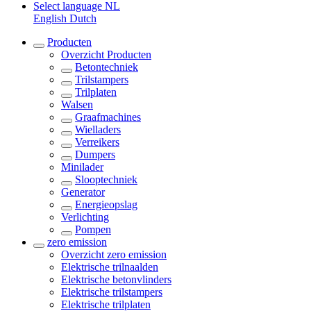
Select language
NL
English
Dutch
Producten
Overzicht
Producten
Betontechniek
Trilstampers
Trilplaten
Walsen
Graafmachines
Wielladers
Verreikers
Dumpers
Minilader
Slooptechniek
Generator
Energieopslag
Verlichting
Pompen
zero emission
Overzicht
zero emission
Elektrische trilnaalden
Elektrische betonvlinders
Elektrische trilstampers
Elektrische trilplaten