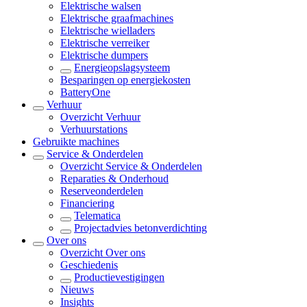
Elektrische walsen
Elektrische graafmachines
Elektrische wielladers
Elektrische verreiker
Elektrische dumpers
Energieopslagsysteem
Besparingen op energiekosten
BatteryOne
Verhuur
Overzicht
Verhuur
Verhuurstations
Gebruikte machines
Service & Onderdelen
Overzicht
Service & Onderdelen
Reparaties & Onderhoud
Reserveonderdelen
Financiering
Telematica
Projectadvies betonverdichting
Over ons
Overzicht
Over ons
Geschiedenis
Productievestigingen
Nieuws
Insights