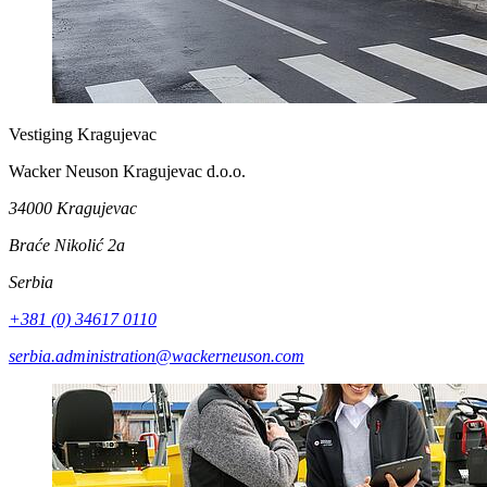
Vestiging Kragujevac
Wacker Neuson Kragujevac d.o.o.
34000 Kragujevac
Braće Nikolić 2a
Serbia
+381 (0) 34617 0110
serbia.administration@wackerneuson.com