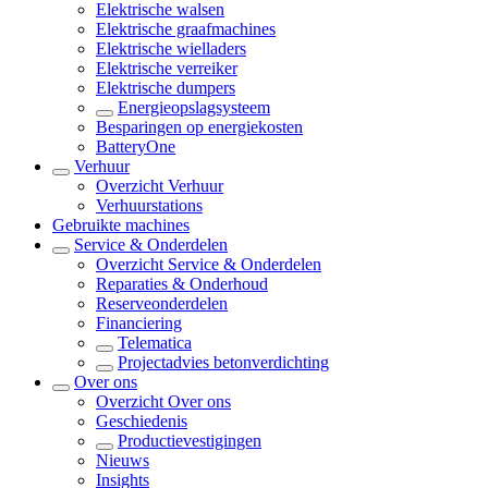
Elektrische walsen
Elektrische graafmachines
Elektrische wielladers
Elektrische verreiker
Elektrische dumpers
Energieopslagsysteem
Besparingen op energiekosten
BatteryOne
Verhuur
Overzicht
Verhuur
Verhuurstations
Gebruikte machines
Service & Onderdelen
Overzicht
Service & Onderdelen
Reparaties & Onderhoud
Reserveonderdelen
Financiering
Telematica
Projectadvies betonverdichting
Over ons
Overzicht
Over ons
Geschiedenis
Productievestigingen
Nieuws
Insights