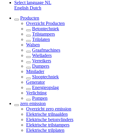
Select language
NL
English
Dutch
Producten
Overzicht
Producten
Betontechniek
Trilstampers
Trilplaten
Walsen
Graafmachines
Wielladers
Verreikers
Dumpers
Minilader
Slooptechniek
Generator
Energieopslag
Verlichting
Pompen
zero emission
Overzicht
zero emission
Elektrische trilnaalden
Elektrische betonvlinders
Elektrische trilstampers
Elektrische trilplaten