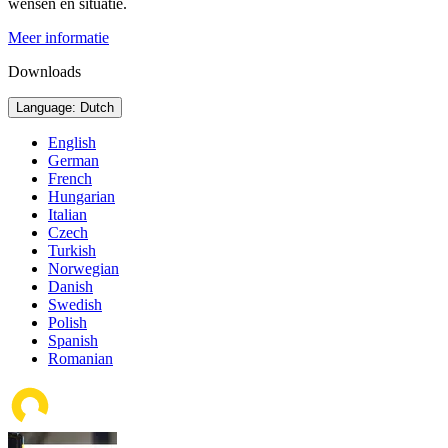
wensen en situatie.
Meer informatie
Downloads
Language: Dutch
English
German
French
Hungarian
Italian
Czech
Turkish
Norwegian
Danish
Swedish
Polish
Spanish
Romanian