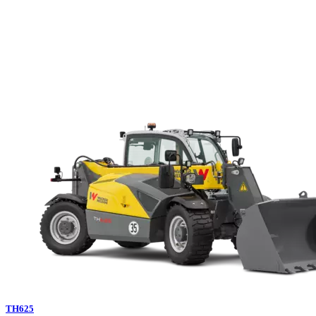
TH625