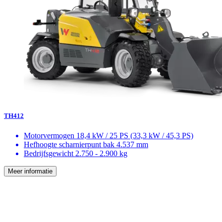
TH412
Motorvermogen
18,4 kW / 25 PS (33,3 kW / 45,3 PS)
Hefhoogte scharnierpunt bak
4.537 mm
Bedrijfsgewicht
2.750 - 2.900 kg
Meer informatie