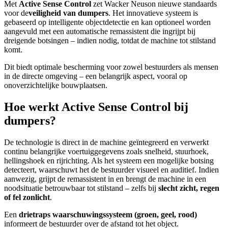
Met
Active Sense Control
zet Wacker Neuson nieuwe standaards
voor de
veiligheid van dumpers
. Het innovatieve systeem is
gebaseerd op intelligente objectdetectie en kan optioneel worden
aangevuld met een automatische remassistent die ingrijpt bij
dreigende botsingen – indien nodig, totdat de machine tot stilstand
komt.
Dit biedt optimale bescherming voor zowel bestuurders als mensen
in de directe omgeving – een belangrijk aspect, vooral op
onoverzichtelijke bouwplaatsen.
Hoe werkt Active Sense Control bij
dumpers?
De technologie is direct in de machine geïntegreerd en verwerkt
continu belangrijke voertuiggegevens zoals snelheid, stuurhoek,
hellingshoek en rijrichting. Als het systeem een ​​mogelijke botsing
detecteert, waarschuwt het de bestuurder visueel en auditief. Indien
aanwezig, grijpt de remassistent in en brengt de machine in een
noodsituatie betrouwbaar tot stilstand – zelfs bij
slecht zicht, regen
of fel zonlicht
.
Een
drietraps waarschuwingssysteem (groen, geel, rood)
informeert de bestuurder over de afstand tot het object.