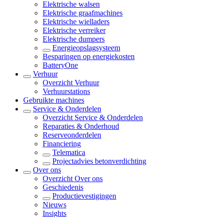
Elektrische walsen
Elektrische graafmachines
Elektrische wielladers
Elektrische verreiker
Elektrische dumpers
Energieopslagsysteem
Besparingen op energiekosten
BatteryOne
Verhuur
Overzicht
Verhuur
Verhuurstations
Gebruikte machines
Service & Onderdelen
Overzicht
Service & Onderdelen
Reparaties & Onderhoud
Reserveonderdelen
Financiering
Telematica
Projectadvies betonverdichting
Over ons
Overzicht
Over ons
Geschiedenis
Productievestigingen
Nieuws
Insights