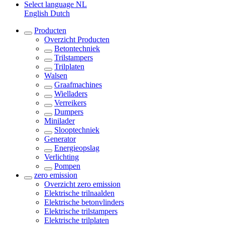
Select language
NL
English
Dutch
Producten
Overzicht
Producten
Betontechniek
Trilstampers
Trilplaten
Walsen
Graafmachines
Wielladers
Verreikers
Dumpers
Minilader
Slooptechniek
Generator
Energieopslag
Verlichting
Pompen
zero emission
Overzicht
zero emission
Elektrische trilnaalden
Elektrische betonvlinders
Elektrische trilstampers
Elektrische trilplaten