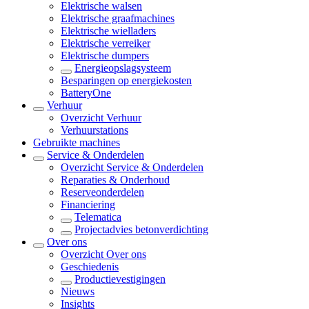
Elektrische walsen
Elektrische graafmachines
Elektrische wielladers
Elektrische verreiker
Elektrische dumpers
Energieopslagsysteem
Besparingen op energiekosten
BatteryOne
Verhuur
Overzicht
Verhuur
Verhuurstations
Gebruikte machines
Service & Onderdelen
Overzicht
Service & Onderdelen
Reparaties & Onderhoud
Reserveonderdelen
Financiering
Telematica
Projectadvies betonverdichting
Over ons
Overzicht
Over ons
Geschiedenis
Productievestigingen
Nieuws
Insights