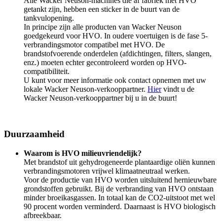
Alle Wacker Neuson-machines die af fabriek met HVO
getankt zijn, hebben een sticker in de buurt van de
tankvulopening.
In principe zijn alle producten van Wacker Neuson
goedgekeurd voor HVO. In oudere voertuigen is de fase 5-
verbrandingsmotor compatibel met HVO. De
brandstofvoerende onderdelen (afdichtingen, filters, slangen,
enz.) moeten echter gecontroleerd worden op HVO-
compatibiliteit.
U kunt voor meer informatie ook contact opnemen met uw
lokale Wacker Neuson-verkooppartner.
Hier
vindt u de
Wacker Neuson-verkooppartner bij u in de buurt!
Duurzaamheid
Waarom is HVO milieuvriendelijk?
Met brandstof uit gehydrogeneerde plantaardige oliën kunnen
verbrandingsmotoren vrijwel klimaatneutraal werken.
Voor de productie van HVO worden uitsluitend hernieuwbare
grondstoffen gebruikt. Bij de verbranding van HVO ontstaan
minder broeikasgassen. In totaal kan de CO2-uitstoot met wel
90 procent worden verminderd. Daarnaast is HVO biologisch
afbreekbaar.