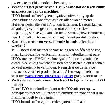
uw exacte machinemodel te bevestigen.
Verandert het gebruik van HVO-brandstof de levensduur
en prestaties van de machine?
HVO-brandstof heeft geen negatieve uitwerking op de
levensduur en de onderhoudsintervallen van de motor.
Het energiegehalte van HVO kan lager zijn. Daarom kan er,
afhankelijk van de gebruikte motor en de specifieke
toepassing, sprake zijn van een lichte vermogensvermindering
zijn. Dit leidt echter niet tot een significant prestatieverlies.
Kan ik de motor op verschillende brandstoffen laten
werken?
Ja.
U hoeft zich niet per se vast te leggen op één brandstof,
maar kunt dezelfde verbrandingsmotor gebruiken met pure
HVO, met een HVO-dieselmengsel of met conventionele
diesel. Veelvuldig switchen tussen brandstoffen dient u echter
zo veel mogelijk te vermijden. Neem daartoe de service-
instructies voor het product in acht. Als u vragen hebt, dan
staat uw
Wacker Neuson-verkooppartner
graag voor u klaar.
Welke aanvullende voordelen levert het gebruik van HVO
mij op?
Door HVO te gebruiken, kunt u de CO2-uitstoot op uw
bouwplaats met wel 90 procent verminderen zonder dat u uw
machines hoeft te vervangen.
HVO-brandstoffen zijn meerdere jaren houdbaar.