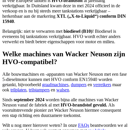
In vele Europese landen is
HVO-brandstof
al jarenlang
verkrijgbaar. In Duitsland kwam deze in mei 2024 officieel in de
verkoop en is nu bij steeds meer tankstations verkrijgbaar –
herkenbaar aan de markering
XTL („X-to-Liquid“) conform DIN
15940
.
Belangrijk: niet te verwarren met
biodiesel (B10)
! Biodiesel is
eveneens bij tankstations verkrijgbaar. HVO wordt echter anders
verwerkt en biedt betere eigenschappen voor motor en milieu.
Welke machines van Wacker Neuson zijn
HVO-compatibel?
Alle bouwmachines en -apparaten van Wacker Neuson met een fase
5-dieselmotor kunnen met HVO conform EN15940 worden
getankt, bijvoorbeeld
graafmachines
,
dumpers
en
verreikers
maar
ook
trilplaten
,
trilstampers
en
walsen
.
Sinds
september 2024
worden bijna alle machines van Wacker
Neuson vanaf de fabriek al met
HVO-brandstof gevuld.
Als
vooruitstrevende pionier zet Wacker Neuson hiermee consequent
een stap richting een duurzamere toekomst.
Wilt u nog meer hierover weten? In onze
FAQs
beantwoorden we al