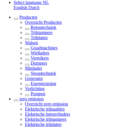
Select language
NL
English
Dutch
Producten
Overzicht
Producten
Betontechniek
Trilstampers
Trilplaten
Walsen
Graafmachines
Wielladers
Verreikers
Dumpers
Minilader
Slooptechniek
Generator
Energieopslag
Verlichting
Pompen
zero emission
Overzicht
zero emission
Elektrische trilnaalden
Elektrische betonvlinders
Elektrische trilstampers
Elektrische trilplaten