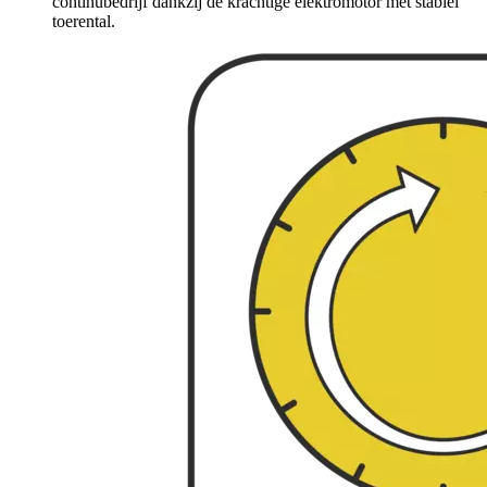
continubedrijf dankzij de krachtige elektromotor met stabiel
toerental.