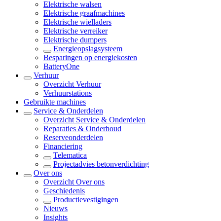
Elektrische walsen
Elektrische graafmachines
Elektrische wielladers
Elektrische verreiker
Elektrische dumpers
Energieopslagsysteem
Besparingen op energiekosten
BatteryOne
Verhuur
Overzicht
Verhuur
Verhuurstations
Gebruikte machines
Service & Onderdelen
Overzicht
Service & Onderdelen
Reparaties & Onderhoud
Reserveonderdelen
Financiering
Telematica
Projectadvies betonverdichting
Over ons
Overzicht
Over ons
Geschiedenis
Productievestigingen
Nieuws
Insights