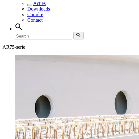
Acties
Downloads
Carrière
Contact
AR75-serie