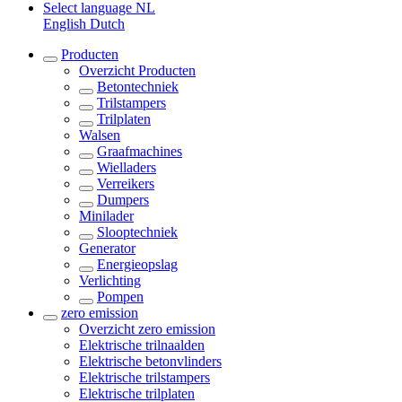
Select language
NL
English
Dutch
Producten
Overzicht
Producten
Betontechniek
Trilstampers
Trilplaten
Walsen
Graafmachines
Wielladers
Verreikers
Dumpers
Minilader
Slooptechniek
Generator
Energieopslag
Verlichting
Pompen
zero emission
Overzicht
zero emission
Elektrische trilnaalden
Elektrische betonvlinders
Elektrische trilstampers
Elektrische trilplaten