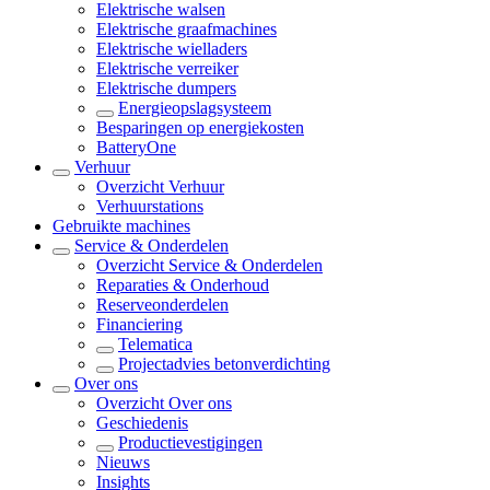
Elektrische walsen
Elektrische graafmachines
Elektrische wielladers
Elektrische verreiker
Elektrische dumpers
Energieopslagsysteem
Besparingen op energiekosten
BatteryOne
Verhuur
Overzicht
Verhuur
Verhuurstations
Gebruikte machines
Service & Onderdelen
Overzicht
Service & Onderdelen
Reparaties & Onderhoud
Reserveonderdelen
Financiering
Telematica
Projectadvies betonverdichting
Over ons
Overzicht
Over ons
Geschiedenis
Productievestigingen
Nieuws
Insights