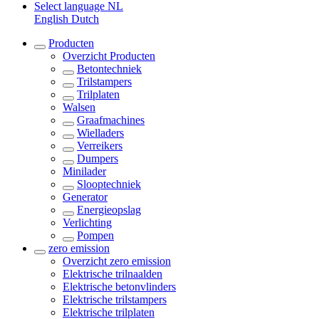
Select language
NL
English
Dutch
Producten
Overzicht
Producten
Betontechniek
Trilstampers
Trilplaten
Walsen
Graafmachines
Wielladers
Verreikers
Dumpers
Minilader
Slooptechniek
Generator
Energieopslag
Verlichting
Pompen
zero emission
Overzicht
zero emission
Elektrische trilnaalden
Elektrische betonvlinders
Elektrische trilstampers
Elektrische trilplaten