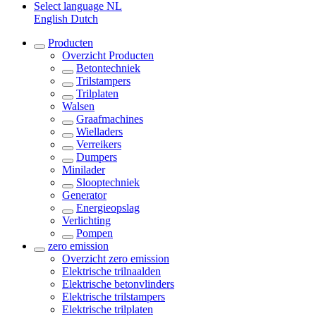
Select language
NL
English
Dutch
Producten
Overzicht
Producten
Betontechniek
Trilstampers
Trilplaten
Walsen
Graafmachines
Wielladers
Verreikers
Dumpers
Minilader
Slooptechniek
Generator
Energieopslag
Verlichting
Pompen
zero emission
Overzicht
zero emission
Elektrische trilnaalden
Elektrische betonvlinders
Elektrische trilstampers
Elektrische trilplaten