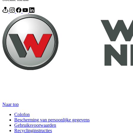
Naar top
Colofon
Bescherming van persoonlijke gegevens
Gebruiksvoorwaarden
Recyclinginstructies