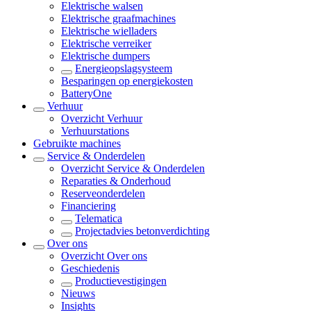
Elektrische walsen
Elektrische graafmachines
Elektrische wielladers
Elektrische verreiker
Elektrische dumpers
Energieopslagsysteem
Besparingen op energiekosten
BatteryOne
Verhuur
Overzicht
Verhuur
Verhuurstations
Gebruikte machines
Service & Onderdelen
Overzicht
Service & Onderdelen
Reparaties & Onderhoud
Reserveonderdelen
Financiering
Telematica
Projectadvies betonverdichting
Over ons
Overzicht
Over ons
Geschiedenis
Productievestigingen
Nieuws
Insights