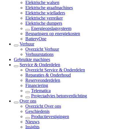
Elektrische walsen
Elektrische graafmachines
Elektrische wielladers
Elektrische verreiker
Elektrische dumpers
Energieopslagsysteem
Besparingen op energiekosten
BatteryOne
Verhuur
Overzicht
Verhuur
Verhuurstations
Gebruikte machines
Service & Onderdelen
Overzicht
Service & Onderdelen
Reparaties & Onderhoud
Reserveonderdelen
Financiering
Telematica
Projectadvies betonverdichting
Over ons
Overzicht
Over ons
Geschiedenis
Productievestigingen
Nieuws
Insights