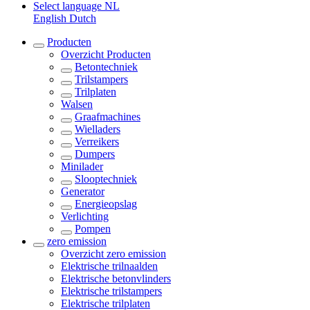
Select language
NL
English
Dutch
Producten
Overzicht
Producten
Betontechniek
Trilstampers
Trilplaten
Walsen
Graafmachines
Wielladers
Verreikers
Dumpers
Minilader
Slooptechniek
Generator
Energieopslag
Verlichting
Pompen
zero emission
Overzicht
zero emission
Elektrische trilnaalden
Elektrische betonvlinders
Elektrische trilstampers
Elektrische trilplaten