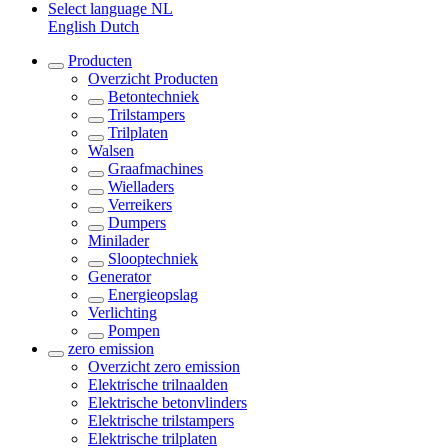
Select language
NL
English
Dutch
Producten
Overzicht
Producten
Betontechniek
Trilstampers
Trilplaten
Walsen
Graafmachines
Wielladers
Verreikers
Dumpers
Minilader
Slooptechniek
Generator
Energieopslag
Verlichting
Pompen
zero emission
Overzicht
zero emission
Elektrische trilnaalden
Elektrische betonvlinders
Elektrische trilstampers
Elektrische trilplaten