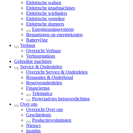
Elektrische walsen
Elektrische graafmachines
Elektrische wielladers
Elektrische verreiker
Elektrische dumpers
Energieopslagsysteem
Besparingen op energiekosten
BatteryOne
Verhuur
Overzicht
Verhuur
Verhuurstations
Gebruikte machines
Service & Onderdelen
Overzicht
Service & Onderdelen
Reparaties & Onderhoud
Reserveonderdelen
Financiering
Telematica
Projectadvies betonverdichting
Over ons
Overzicht
Over ons
Geschiedenis
Productievestigingen
Nieuws
Insights