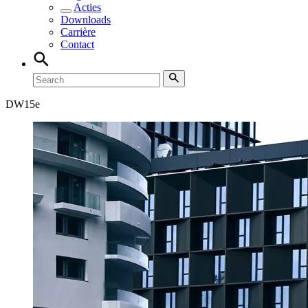
Acties
Downloads
Carrière
Contact
DW
15e