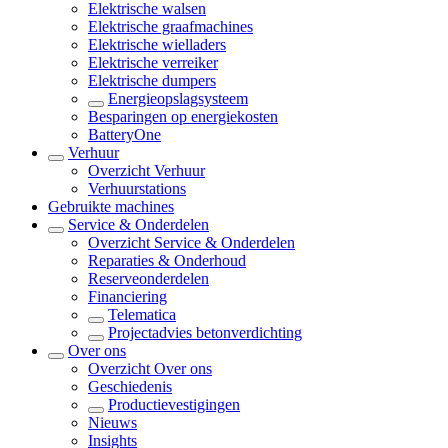
Elektrische walsen
Elektrische graafmachines
Elektrische wielladers
Elektrische verreiker
Elektrische dumpers
Energieopslagsysteem
Besparingen op energiekosten
BatteryOne
Verhuur
Overzicht
Verhuur
Verhuurstations
Gebruikte machines
Service & Onderdelen
Overzicht
Service & Onderdelen
Reparaties & Onderhoud
Reserveonderdelen
Financiering
Telematica
Projectadvies betonverdichting
Over ons
Overzicht
Over ons
Geschiedenis
Productievestigingen
Nieuws
Insights