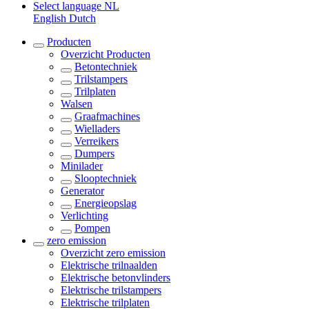
Select language
NL
English
Dutch
Producten
Overzicht
Producten
Betontechniek
Trilstampers
Trilplaten
Walsen
Graafmachines
Wielladers
Verreikers
Dumpers
Minilader
Slooptechniek
Generator
Energieopslag
Verlichting
Pompen
zero emission
Overzicht
zero emission
Elektrische trilnaalden
Elektrische betonvlinders
Elektrische trilstampers
Elektrische trilplaten