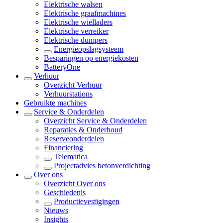
Elektrische walsen
Elektrische graafmachines
Elektrische wielladers
Elektrische verreiker
Elektrische dumpers
Energieopslagsysteem
Besparingen op energiekosten
BatteryOne
Verhuur
Overzicht
Verhuur
Verhuurstations
Gebruikte machines
Service & Onderdelen
Overzicht
Service & Onderdelen
Reparaties & Onderhoud
Reserveonderdelen
Financiering
Telematica
Projectadvies betonverdichting
Over ons
Overzicht
Over ons
Geschiedenis
Productievestigingen
Nieuws
Insights