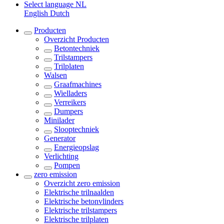
Select language
NL
English
Dutch
Producten
Overzicht
Producten
Betontechniek
Trilstampers
Trilplaten
Walsen
Graafmachines
Wielladers
Verreikers
Dumpers
Minilader
Slooptechniek
Generator
Energieopslag
Verlichting
Pompen
zero emission
Overzicht
zero emission
Elektrische trilnaalden
Elektrische betonvlinders
Elektrische trilstampers
Elektrische trilplaten