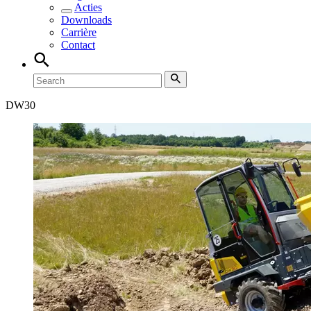
Acties
Downloads
Carrière
Contact
DW
30