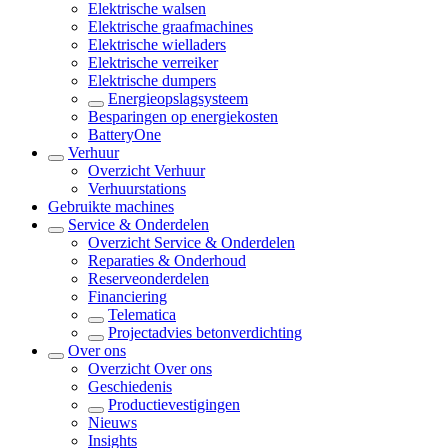
Elektrische walsen
Elektrische graafmachines
Elektrische wielladers
Elektrische verreiker
Elektrische dumpers
Energieopslagsysteem
Besparingen op energiekosten
BatteryOne
Verhuur
Overzicht
Verhuur
Verhuurstations
Gebruikte machines
Service & Onderdelen
Overzicht
Service & Onderdelen
Reparaties & Onderhoud
Reserveonderdelen
Financiering
Telematica
Projectadvies betonverdichting
Over ons
Overzicht
Over ons
Geschiedenis
Productievestigingen
Nieuws
Insights