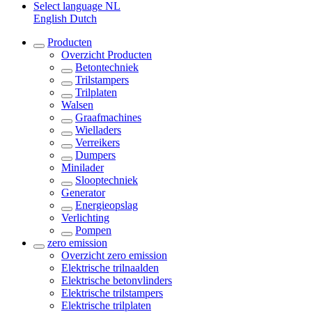
Select language
NL
English
Dutch
Producten
Overzicht
Producten
Betontechniek
Trilstampers
Trilplaten
Walsen
Graafmachines
Wielladers
Verreikers
Dumpers
Minilader
Slooptechniek
Generator
Energieopslag
Verlichting
Pompen
zero emission
Overzicht
zero emission
Elektrische trilnaalden
Elektrische betonvlinders
Elektrische trilstampers
Elektrische trilplaten