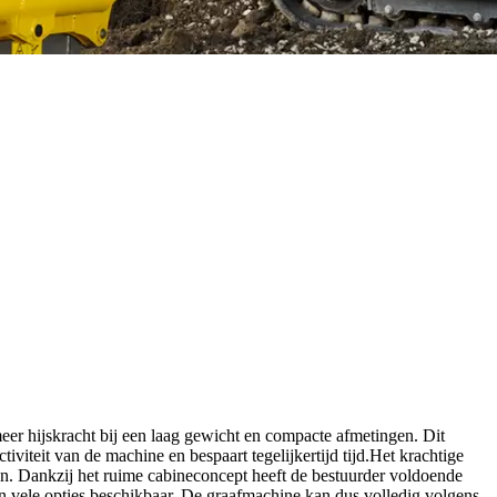
er hijskracht bij een laag gewicht en compacte afmetingen. Dit
iviteit van de machine en bespaart tegelijkertijd tijd.Het krachtige
en. Dankzij het ruime cabineconcept heeft de bestuurder voldoende
 vele opties beschikbaar. De graafmachine kan dus volledig volgens