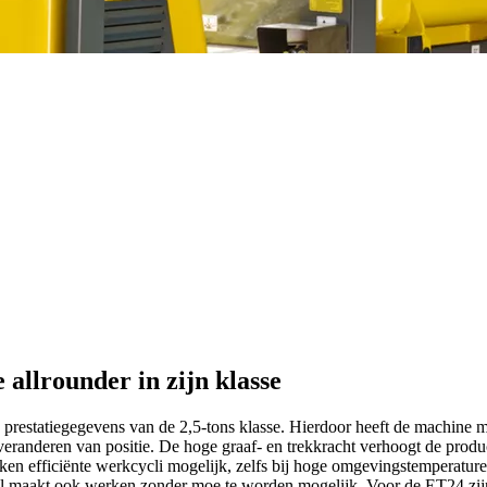
allrounder in zijn klasse
prestatiegegevens van de 2,5-tons klasse. Hierdoor heeft de machine me
veranderen van positie. De hoge graaf- en trekkracht verhoogt de product
aken efficiënte werkcycli mogelijk, zelfs bij hoge omgevingstemperatur
el maakt ook werken zonder moe te worden mogelijk. Voor de ET24 zijn