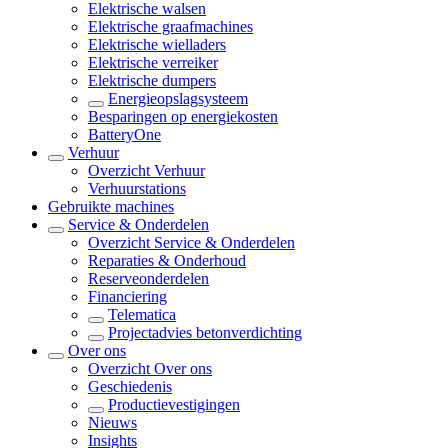
Elektrische walsen
Elektrische graafmachines
Elektrische wielladers
Elektrische verreiker
Elektrische dumpers
Energieopslagsysteem
Besparingen op energiekosten
BatteryOne
Verhuur
Overzicht
Verhuur
Verhuurstations
Gebruikte machines
Service & Onderdelen
Overzicht
Service & Onderdelen
Reparaties & Onderhoud
Reserveonderdelen
Financiering
Telematica
Projectadvies betonverdichting
Over ons
Overzicht
Over ons
Geschiedenis
Productievestigingen
Nieuws
Insights