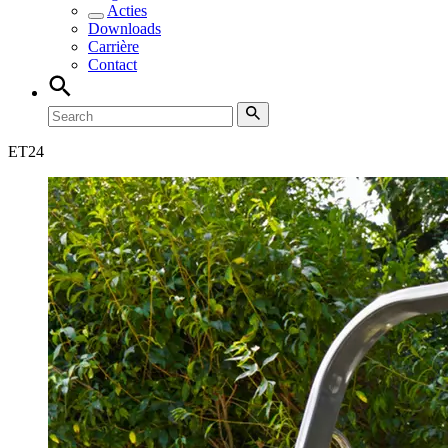
Acties
Downloads
Carrière
Contact
ET
24