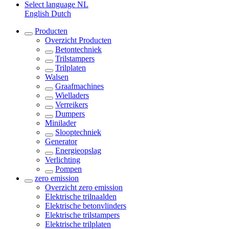
Select language
NL
English
Dutch
Producten
Overzicht
Producten
Betontechniek
Trilstampers
Trilplaten
Walsen
Graafmachines
Wielladers
Verreikers
Dumpers
Minilader
Slooptechniek
Generator
Energieopslag
Verlichting
Pompen
zero emission
Overzicht
zero emission
Elektrische trilnaalden
Elektrische betonvlinders
Elektrische trilstampers
Elektrische trilplaten