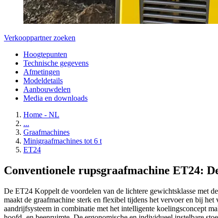
Verkooppartner zoeken
Hoogtepunten
Technische gegevens
Afmetingen
Modeldetails
Aanbouwdelen
Media en downloads
Home - NL
...
Graafmachines
Minigraafmachines tot 6 t
ET24
Conventionele rupsgraafmachine ET24: De 
De ET24 Koppelt de voordelen van de lichtere gewichtsklasse met de 
maakt de graafmachine sterk en flexibel tijdens het vervoer en bij het 
aandrijfsysteem in combinatie met het intelligente koelingsconcept m
hoofd- en beenruimte. De ergonomische en individueel instelbare sto