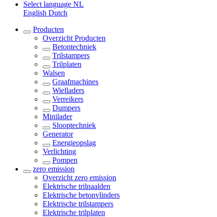
Select language
NL
English
Dutch
Producten
Overzicht
Producten
Betontechniek
Trilstampers
Trilplaten
Walsen
Graafmachines
Wielladers
Verreikers
Dumpers
Minilader
Slooptechniek
Generator
Energieopslag
Verlichting
Pompen
zero emission
Overzicht
zero emission
Elektrische trilnaalden
Elektrische betonvlinders
Elektrische trilstampers
Elektrische trilplaten