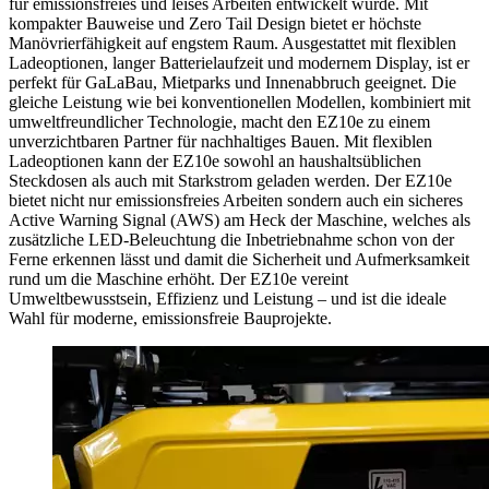
für emissionsfreies und leises Arbeiten entwickelt wurde. Mit
kompakter Bauweise und Zero Tail Design bietet er höchste
Manövrierfähigkeit auf engstem Raum. Ausgestattet mit flexiblen
Ladeoptionen, langer Batterielaufzeit und modernem Display, ist er
perfekt für GaLaBau, Mietparks und Innenabbruch geeignet. Die
gleiche Leistung wie bei konventionellen Modellen, kombiniert mit
umweltfreundlicher Technologie, macht den EZ10e zu einem
unverzichtbaren Partner für nachhaltiges Bauen. Mit flexiblen
Ladeoptionen kann der EZ10e sowohl an haushaltsüblichen
Steckdosen als auch mit Starkstrom geladen werden. Der EZ10e
bietet nicht nur emissionsfreies Arbeiten sondern auch ein sicheres
Active Warning Signal (AWS) am Heck der Maschine, welches als
zusätzliche LED-Beleuchtung die Inbetriebnahme schon von der
Ferne erkennen lässt und damit die Sicherheit und Aufmerksamkeit
rund um die Maschine erhöht. Der EZ10e vereint
Umweltbewusstsein, Effizienz und Leistung – und ist die ideale
Wahl für moderne, emissionsfreie Bauprojekte.