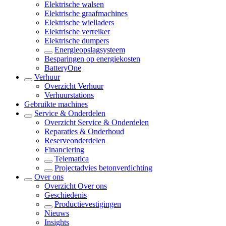
Elektrische walsen
Elektrische graafmachines
Elektrische wielladers
Elektrische verreiker
Elektrische dumpers
Energieopslagsysteem
Besparingen op energiekosten
BatteryOne
Verhuur
Overzicht
Verhuur
Verhuurstations
Gebruikte machines
Service & Onderdelen
Overzicht
Service & Onderdelen
Reparaties & Onderhoud
Reserveonderdelen
Financiering
Telematica
Projectadvies betonverdichting
Over ons
Overzicht
Over ons
Geschiedenis
Productievestigingen
Nieuws
Insights