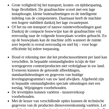
Grote veiligheid bij het transport, kosten- en tijdsbesparing,
hoge flexibiliteit. De graafmachine scoort met een lage
instaphoogte, kleine buitenafmetingen en de intelligente
indeling van de componenten. Daarnaast heeft de machine
een hogere stabiliteit dankzij het lage zwaartepunt.
Of het nu om transport of nauwe ruimteverhoudingen gaat:
Dankzij de compacte bouwwijze kan de graafmachine vrij
eenvoudig naar de volgende bouwplaats worden gebracht. En
op de bouwplaats kan de machine zelfs wanneer de ruimte
zeer beperkt is overal eenvoudig en snel bij – voor hoge
efficiëntie bij iedere toepassing.
Houd er rekening mee dat het productassortiment per land kan
verschillen. In bepaalde omstandigheden is/zijn de hier
weergegeven content/producten niet verkrijgbaar in uw land.
Eveneens kunnen de getoonde afbeeldingen,
standaarduitrustingen en gegevens van huidige
leveringsprogramma's van uw land afwijken. Afgebeeld zijn
in bepaalde omstandigheden speciale uitrustingen met een
toeslag. Wijzigingen voorbehouden.
De levertijden kunnen variëren - tussenverkoop
voorbehouden.
Met de keuze van verschillende opties kunnen de technische
gegevens van de producten dienovereenkomstig variëren. Let