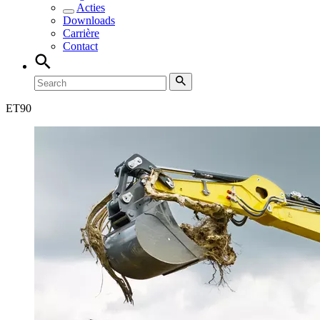
Acties
Downloads
Carrière
Contact
ET
90