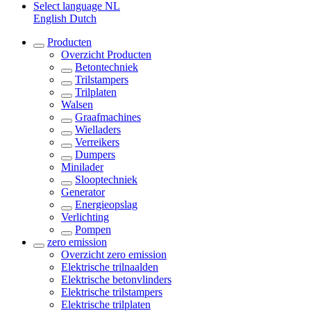
Select language
NL
English
Dutch
Producten
Overzicht
Producten
Betontechniek
Trilstampers
Trilplaten
Walsen
Graafmachines
Wielladers
Verreikers
Dumpers
Minilader
Slooptechniek
Generator
Energieopslag
Verlichting
Pompen
zero emission
Overzicht
zero emission
Elektrische trilnaalden
Elektrische betonvlinders
Elektrische trilstampers
Elektrische trilplaten