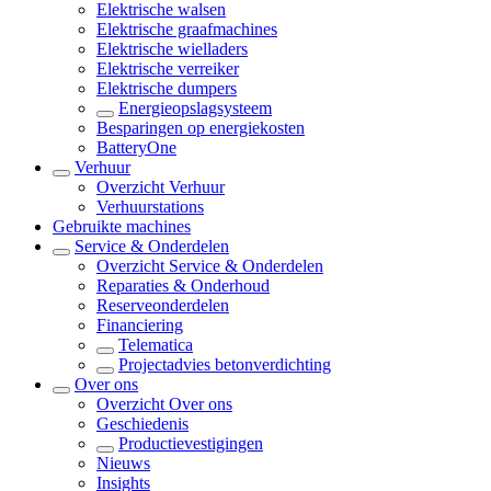
Elektrische walsen
Elektrische graafmachines
Elektrische wielladers
Elektrische verreiker
Elektrische dumpers
Energieopslagsysteem
Besparingen op energiekosten
BatteryOne
Verhuur
Overzicht
Verhuur
Verhuurstations
Gebruikte machines
Service & Onderdelen
Overzicht
Service & Onderdelen
Reparaties & Onderhoud
Reserveonderdelen
Financiering
Telematica
Projectadvies betonverdichting
Over ons
Overzicht
Over ons
Geschiedenis
Productievestigingen
Nieuws
Insights