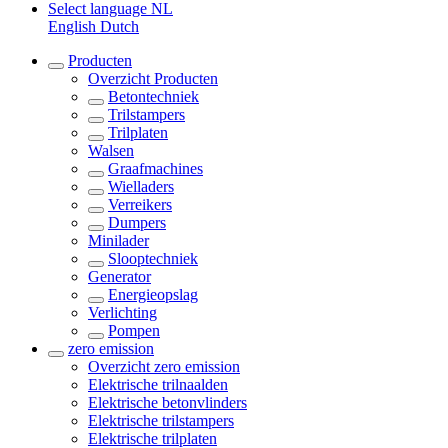
Select language
NL
English
Dutch
Producten
Overzicht
Producten
Betontechniek
Trilstampers
Trilplaten
Walsen
Graafmachines
Wielladers
Verreikers
Dumpers
Minilader
Slooptechniek
Generator
Energieopslag
Verlichting
Pompen
zero emission
Overzicht
zero emission
Elektrische trilnaalden
Elektrische betonvlinders
Elektrische trilstampers
Elektrische trilplaten