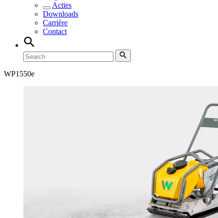
Acties
Downloads
Carrière
Contact
WP
1550e