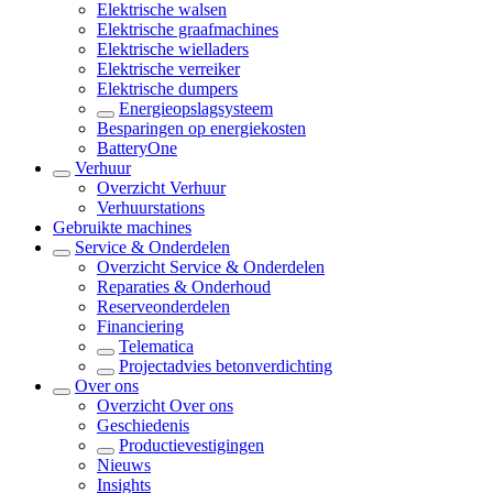
Elektrische walsen
Elektrische graafmachines
Elektrische wielladers
Elektrische verreiker
Elektrische dumpers
Energieopslagsysteem
Besparingen op energiekosten
BatteryOne
Verhuur
Overzicht
Verhuur
Verhuurstations
Gebruikte machines
Service & Onderdelen
Overzicht
Service & Onderdelen
Reparaties & Onderhoud
Reserveonderdelen
Financiering
Telematica
Projectadvies betonverdichting
Over ons
Overzicht
Over ons
Geschiedenis
Productievestigingen
Nieuws
Insights