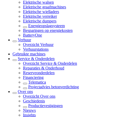
Elektrische walsen
Elektrische graafmachines
Elektrische wielladers
Elektrische verreiker
Elektrische dumpers
Energieopslagsysteem
Besparingen op energiekosten
BatteryOne
Verhuur
Overzicht
Verhuur
Verhuurstations
Gebruikte machines
Service & Onderdelen
Overzicht
Service & Onderdelen
Reparaties & Onderhoud
Reserveonderdelen
Financiering
Telematica
Projectadvies betonverdichting
Over ons
Overzicht
Over ons
Geschiedenis
Productievestigingen
Nieuws
Insights