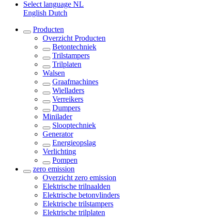
Select language
NL
English
Dutch
Producten
Overzicht
Producten
Betontechniek
Trilstampers
Trilplaten
Walsen
Graafmachines
Wielladers
Verreikers
Dumpers
Minilader
Slooptechniek
Generator
Energieopslag
Verlichting
Pompen
zero emission
Overzicht
zero emission
Elektrische trilnaalden
Elektrische betonvlinders
Elektrische trilstampers
Elektrische trilplaten