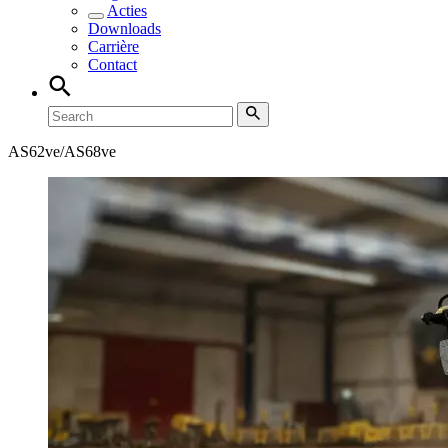
Acties
Downloads
Carrière
Contact
AS62ve/AS68ve