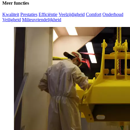
Meer functies
Kwaliteit
Prestaties
Efficiëntie
Veelzijdigheid
Comfort
Onderhoud
Veiligheid
Milieuvriendelijkheid