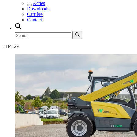
Acties
Downloads
Carrière
Contact
TH
412e