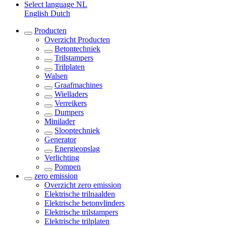
Select language
NL
English
Dutch
Producten
Overzicht
Producten
Betontechniek
Trilstampers
Trilplaten
Walsen
Graafmachines
Wielladers
Verreikers
Dumpers
Minilader
Slooptechniek
Generator
Energieopslag
Verlichting
Pompen
zero emission
Overzicht
zero emission
Elektrische trilnaalden
Elektrische betonvlinders
Elektrische trilstampers
Elektrische trilplaten