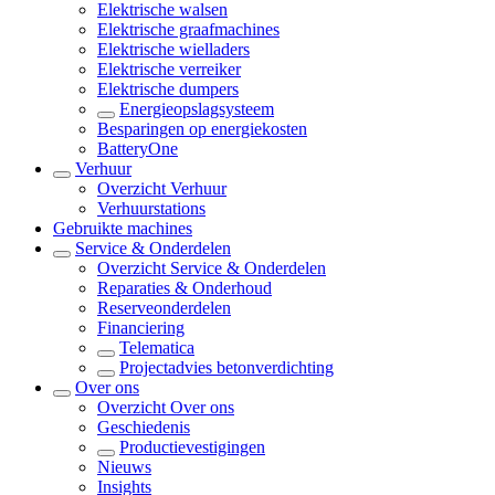
Elektrische walsen
Elektrische graafmachines
Elektrische wielladers
Elektrische verreiker
Elektrische dumpers
Energieopslagsysteem
Besparingen op energiekosten
BatteryOne
Verhuur
Overzicht
Verhuur
Verhuurstations
Gebruikte machines
Service & Onderdelen
Overzicht
Service & Onderdelen
Reparaties & Onderhoud
Reserveonderdelen
Financiering
Telematica
Projectadvies betonverdichting
Over ons
Overzicht
Over ons
Geschiedenis
Productievestigingen
Nieuws
Insights