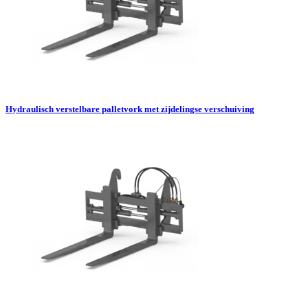
Hydraulisch verstelbare palletvork met zijdelingse verschuiving