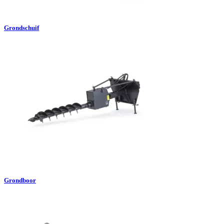
Grondschuif
Grondboor