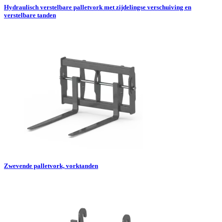
Hydraulisch verstelbare palletvork met zijdelingse verschuiving en
verstelbare tanden
Zwevende palletvork, vorktanden