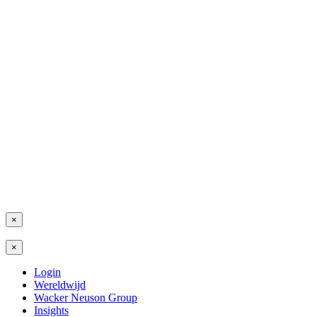
×
×
Login
Wereldwijd
Wacker Neuson Group
Insights