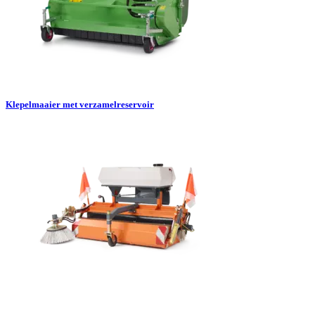
Klepelmaaier met verzamelreservoir