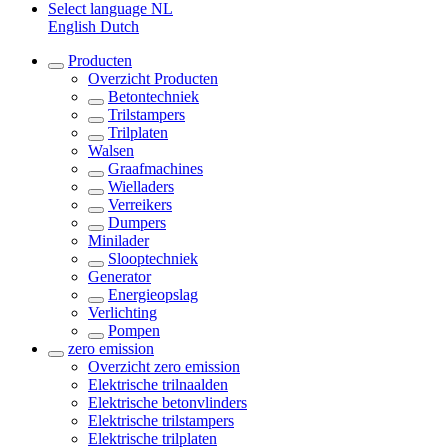
Select language
NL
English
Dutch
Producten
Overzicht
Producten
Betontechniek
Trilstampers
Trilplaten
Walsen
Graafmachines
Wielladers
Verreikers
Dumpers
Minilader
Slooptechniek
Generator
Energieopslag
Verlichting
Pompen
zero emission
Overzicht
zero emission
Elektrische trilnaalden
Elektrische betonvlinders
Elektrische trilstampers
Elektrische trilplaten