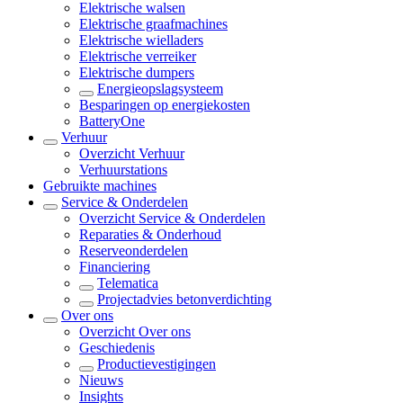
Elektrische walsen
Elektrische graafmachines
Elektrische wielladers
Elektrische verreiker
Elektrische dumpers
Energieopslagsysteem
Besparingen op energiekosten
BatteryOne
Verhuur
Overzicht
Verhuur
Verhuurstations
Gebruikte machines
Service & Onderdelen
Overzicht
Service & Onderdelen
Reparaties & Onderhoud
Reserveonderdelen
Financiering
Telematica
Projectadvies betonverdichting
Over ons
Overzicht
Over ons
Geschiedenis
Productievestigingen
Nieuws
Insights