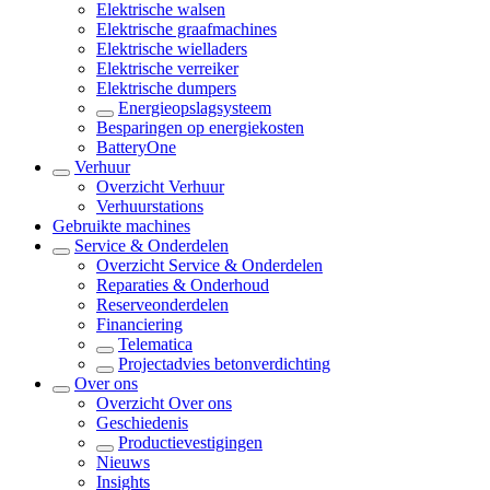
Elektrische walsen
Elektrische graafmachines
Elektrische wielladers
Elektrische verreiker
Elektrische dumpers
Energieopslagsysteem
Besparingen op energiekosten
BatteryOne
Verhuur
Overzicht
Verhuur
Verhuurstations
Gebruikte machines
Service & Onderdelen
Overzicht
Service & Onderdelen
Reparaties & Onderhoud
Reserveonderdelen
Financiering
Telematica
Projectadvies betonverdichting
Over ons
Overzicht
Over ons
Geschiedenis
Productievestigingen
Nieuws
Insights