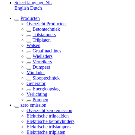
Select language
NL
English
Dutch
Producten
Overzicht
Producten
Betontechniek
Trilstampers
Trilplaten
Walsen
Graafmachines
Wielladers
Verreikers
Dumpers
Minilader
Slooptechniek
Generator
Energieopslag
Verlichting
Pompen
zero emission
Overzicht
zero emission
Elektrische trilnaalden
Elektrische betonvlinders
Elektrische trilstampers
Elektrische trilplaten