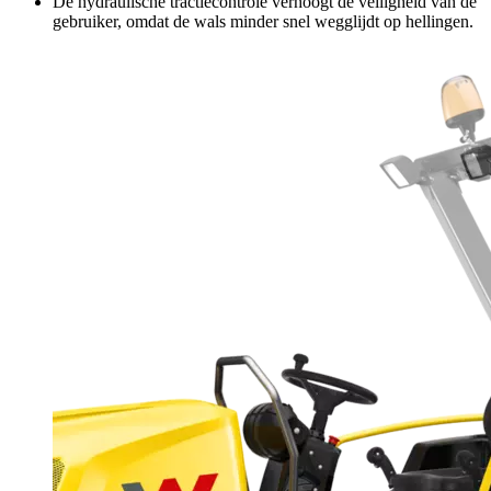
De hydraulische tractiecontrole verhoogt de veiligheid van de
gebruiker, omdat de wals minder snel wegglijdt op hellingen.