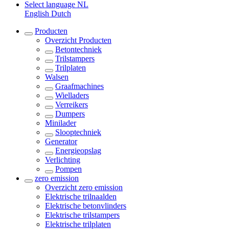
Select language
NL
English
Dutch
Producten
Overzicht
Producten
Betontechniek
Trilstampers
Trilplaten
Walsen
Graafmachines
Wielladers
Verreikers
Dumpers
Minilader
Slooptechniek
Generator
Energieopslag
Verlichting
Pompen
zero emission
Overzicht
zero emission
Elektrische trilnaalden
Elektrische betonvlinders
Elektrische trilstampers
Elektrische trilplaten