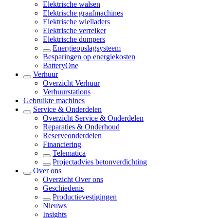
Elektrische walsen
Elektrische graafmachines
Elektrische wielladers
Elektrische verreiker
Elektrische dumpers
Energieopslagsysteem
Besparingen op energiekosten
BatteryOne
Verhuur
Overzicht
Verhuur
Verhuurstations
Gebruikte machines
Service & Onderdelen
Overzicht
Service & Onderdelen
Reparaties & Onderhoud
Reserveonderdelen
Financiering
Telematica
Projectadvies betonverdichting
Over ons
Overzicht
Over ons
Geschiedenis
Productievestigingen
Nieuws
Insights