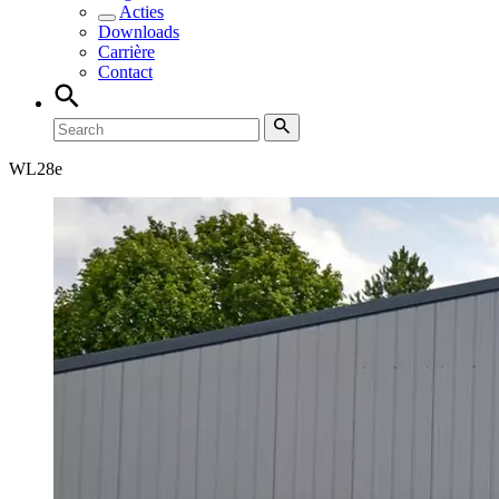
Acties
Downloads
Carrière
Contact
WL
28e