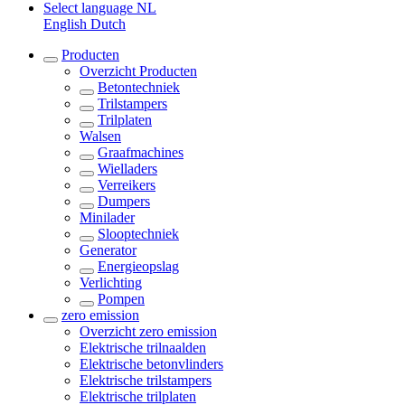
Select language
NL
English
Dutch
Producten
Overzicht
Producten
Betontechniek
Trilstampers
Trilplaten
Walsen
Graafmachines
Wielladers
Verreikers
Dumpers
Minilader
Slooptechniek
Generator
Energieopslag
Verlichting
Pompen
zero emission
Overzicht
zero emission
Elektrische trilnaalden
Elektrische betonvlinders
Elektrische trilstampers
Elektrische trilplaten