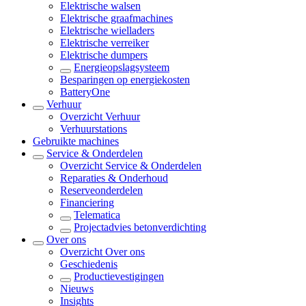
Elektrische walsen
Elektrische graafmachines
Elektrische wielladers
Elektrische verreiker
Elektrische dumpers
Energieopslagsysteem
Besparingen op energiekosten
BatteryOne
Verhuur
Overzicht
Verhuur
Verhuurstations
Gebruikte machines
Service & Onderdelen
Overzicht
Service & Onderdelen
Reparaties & Onderhoud
Reserveonderdelen
Financiering
Telematica
Projectadvies betonverdichting
Over ons
Overzicht
Over ons
Geschiedenis
Productievestigingen
Nieuws
Insights