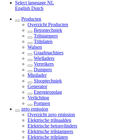
Select language
NL
English
Dutch
Producten
Overzicht
Producten
Betontechniek
Trilstampers
Trilplaten
Walsen
Graafmachines
Wielladers
Verreikers
Dumpers
Minilader
Slooptechniek
Generator
Energieopslag
Verlichting
Pompen
zero emission
Overzicht
zero emission
Elektrische trilnaalden
Elektrische betonvlinders
Elektrische trilstampers
Elektrische trilplaten