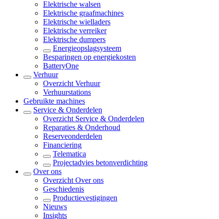
Elektrische walsen
Elektrische graafmachines
Elektrische wielladers
Elektrische verreiker
Elektrische dumpers
Energieopslagsysteem
Besparingen op energiekosten
BatteryOne
Verhuur
Overzicht
Verhuur
Verhuurstations
Gebruikte machines
Service & Onderdelen
Overzicht
Service & Onderdelen
Reparaties & Onderhoud
Reserveonderdelen
Financiering
Telematica
Projectadvies betonverdichting
Over ons
Overzicht
Over ons
Geschiedenis
Productievestigingen
Nieuws
Insights