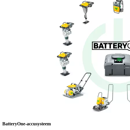
BatteryOne-accusysteem