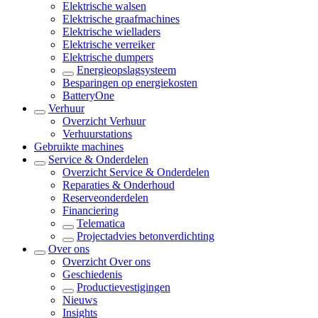
Elektrische walsen
Elektrische graafmachines
Elektrische wielladers
Elektrische verreiker
Elektrische dumpers
Energieopslagsysteem
Besparingen op energiekosten
BatteryOne
Verhuur
Overzicht
Verhuur
Verhuurstations
Gebruikte machines
Service & Onderdelen
Overzicht
Service & Onderdelen
Reparaties & Onderhoud
Reserveonderdelen
Financiering
Telematica
Projectadvies betonverdichting
Over ons
Overzicht
Over ons
Geschiedenis
Productievestigingen
Nieuws
Insights