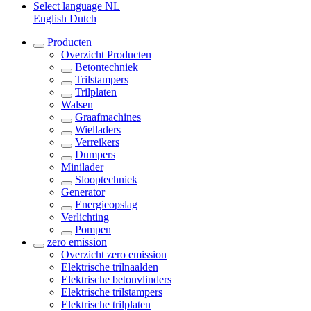
Select language
NL
English
Dutch
Producten
Overzicht
Producten
Betontechniek
Trilstampers
Trilplaten
Walsen
Graafmachines
Wielladers
Verreikers
Dumpers
Minilader
Slooptechniek
Generator
Energieopslag
Verlichting
Pompen
zero emission
Overzicht
zero emission
Elektrische trilnaalden
Elektrische betonvlinders
Elektrische trilstampers
Elektrische trilplaten