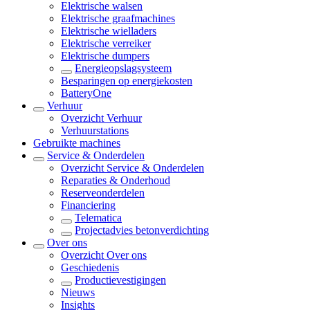
Elektrische walsen
Elektrische graafmachines
Elektrische wielladers
Elektrische verreiker
Elektrische dumpers
Energieopslagsysteem
Besparingen op energiekosten
BatteryOne
Verhuur
Overzicht
Verhuur
Verhuurstations
Gebruikte machines
Service & Onderdelen
Overzicht
Service & Onderdelen
Reparaties & Onderhoud
Reserveonderdelen
Financiering
Telematica
Projectadvies betonverdichting
Over ons
Overzicht
Over ons
Geschiedenis
Productievestigingen
Nieuws
Insights