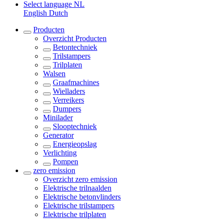
Select language
NL
English
Dutch
Producten
Overzicht
Producten
Betontechniek
Trilstampers
Trilplaten
Walsen
Graafmachines
Wielladers
Verreikers
Dumpers
Minilader
Slooptechniek
Generator
Energieopslag
Verlichting
Pompen
zero emission
Overzicht
zero emission
Elektrische trilnaalden
Elektrische betonvlinders
Elektrische trilstampers
Elektrische trilplaten