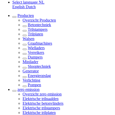
Select language
NL
English
Dutch
Producten
Overzicht
Producten
Betontechniek
Trilstampers
Trilplaten
Walsen
Graafmachines
Wielladers
Verreikers
Dumpers
Minilader
Slooptechniek
Generator
Energieopslag
Verlichting
Pompen
zero emission
Overzicht
zero emission
Elektrische trilnaalden
Elektrische betonvlinders
Elektrische trilstampers
Elektrische trilplaten