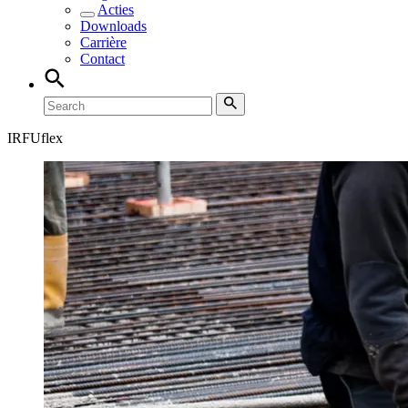
Acties
Downloads
Carrière
Contact
IRFUflex