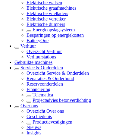
Elektrische walsen
Elektrische graafmachines
Elektrische wielladers
Elektrische verreiker
Elektrische dumpers
Energieopslagsysteem
Besparingen op energiekosten
BatteryOne
Verhuur
Overzicht
Verhuur
Verhuurstations
Gebruikte machines
Service & Onderdelen
Overzicht
Service & Onderdelen
Reparaties & Onderhoud
Reserveonderdelen
Financiering
Telematica
Projectadvies betonverdichting
Over ons
Overzicht
Over ons
Geschiedenis
Productievestigingen
Nieuws
Insights