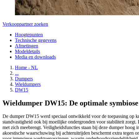
Verkooppartner zoeken
Hoogtepunten
Technische gegevens
Afmetingen
Modeldetails
Media en downloads
Home - NL
...
Dumpers
Wieldumpers
DW15
Wieldumper DW15: De optimale symbiose tu
De dumper DW15 werd speciaal ontwikkeld voor de toepassing op kra
standvastigheid ook bij moeilijke ondergronden voor stabiliteit zorgt.
met zich meebrengt. Veiligheidsfuncties staan bij deze dumper hoog in 
akoestische waarschuwing bij achteruitrijden beschermt extra tegen o
voor intensieve werktoepassingen, waarin onderhoudsvriendelijkheid