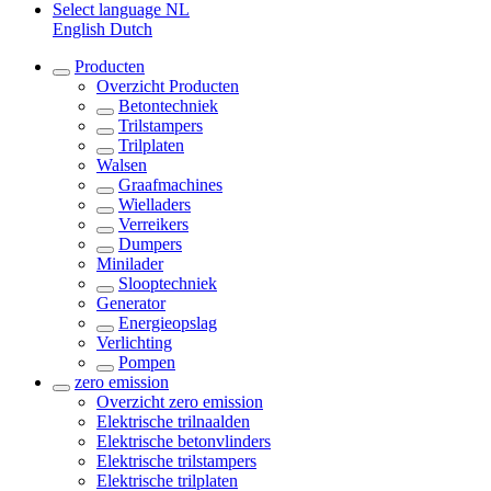
Select language
NL
English
Dutch
Producten
Overzicht
Producten
Betontechniek
Trilstampers
Trilplaten
Walsen
Graafmachines
Wielladers
Verreikers
Dumpers
Minilader
Slooptechniek
Generator
Energieopslag
Verlichting
Pompen
zero emission
Overzicht
zero emission
Elektrische trilnaalden
Elektrische betonvlinders
Elektrische trilstampers
Elektrische trilplaten