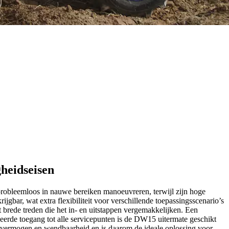
heidseisen
obleemloos in nauwe bereiken manoeuvreren, terwijl zijn hoge
gbar, wat extra flexibiliteit voor verschillende toepassingsscenario’s
t brede treden die het in- en uitstappen vergemakkelijken. Een
eerde toegang tot alle servicepunten is de DW15 uitermate geschikt
 vermogen en wendbaarheid en is daarom de ideale oplossing voor