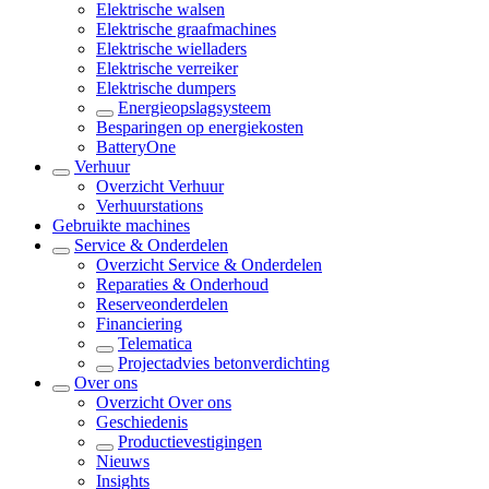
Elektrische walsen
Elektrische graafmachines
Elektrische wielladers
Elektrische verreiker
Elektrische dumpers
Energieopslagsysteem
Besparingen op energiekosten
BatteryOne
Verhuur
Overzicht
Verhuur
Verhuurstations
Gebruikte machines
Service & Onderdelen
Overzicht
Service & Onderdelen
Reparaties & Onderhoud
Reserveonderdelen
Financiering
Telematica
Projectadvies betonverdichting
Over ons
Overzicht
Over ons
Geschiedenis
Productievestigingen
Nieuws
Insights