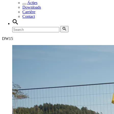
Acties
Downloads
Carrière
Contact
DW
15