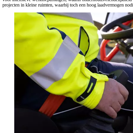
projecten in kleine ruimten, waarbij toch een hoog laadvermogen nodi