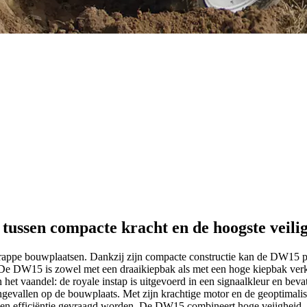
ssen compacte kracht en de hoogste veilig
ppe bouwplaatsen. Dankzij zijn compacte constructie kan de DW15 pr
 De DW15 is zowel met een draaikiepbak als met een hoge kiepbak verkrij
het vaandel: de royale instap is uitgevoerd in een signaalkleur en beva
ngevallen op de bouwplaats. Met zijn krachtige motor en de geoptimalis
 en efficiëntie gevraagd worden. De DW15 combineert hoge veiigheid,