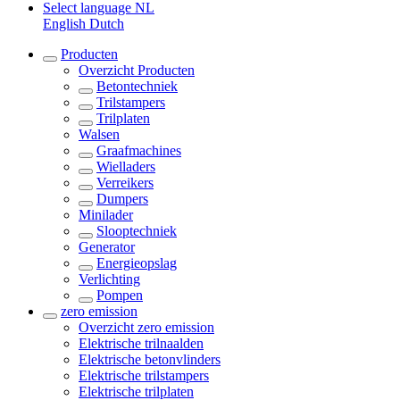
Select language
NL
English
Dutch
Producten
Overzicht
Producten
Betontechniek
Trilstampers
Trilplaten
Walsen
Graafmachines
Wielladers
Verreikers
Dumpers
Minilader
Slooptechniek
Generator
Energieopslag
Verlichting
Pompen
zero emission
Overzicht
zero emission
Elektrische trilnaalden
Elektrische betonvlinders
Elektrische trilstampers
Elektrische trilplaten