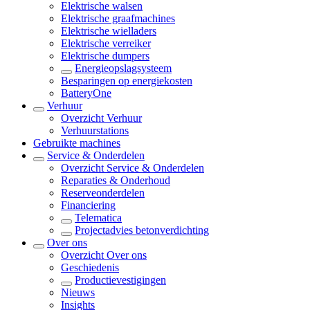
Elektrische walsen
Elektrische graafmachines
Elektrische wielladers
Elektrische verreiker
Elektrische dumpers
Energieopslagsysteem
Besparingen op energiekosten
BatteryOne
Verhuur
Overzicht
Verhuur
Verhuurstations
Gebruikte machines
Service & Onderdelen
Overzicht
Service & Onderdelen
Reparaties & Onderhoud
Reserveonderdelen
Financiering
Telematica
Projectadvies betonverdichting
Over ons
Overzicht
Over ons
Geschiedenis
Productievestigingen
Nieuws
Insights