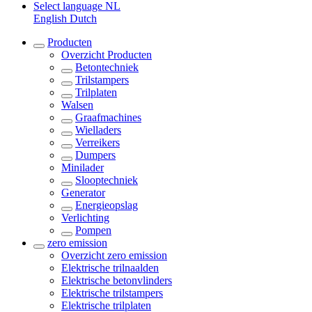
Select language
NL
English
Dutch
Producten
Overzicht
Producten
Betontechniek
Trilstampers
Trilplaten
Walsen
Graafmachines
Wielladers
Verreikers
Dumpers
Minilader
Slooptechniek
Generator
Energieopslag
Verlichting
Pompen
zero emission
Overzicht
zero emission
Elektrische trilnaalden
Elektrische betonvlinders
Elektrische trilstampers
Elektrische trilplaten