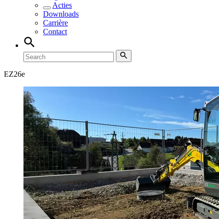
Acties
Downloads
Carrière
Contact
EZ
26e