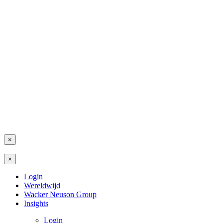
×
×
Login
Wereldwijd
Wacker Neuson Group
Insights
Login