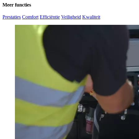
Meer functies
Prestaties
Comfort
Efficiëntie
Veiligheid
Kwaliteit