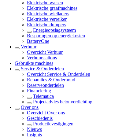
Elektrische walsen
Elektrische graafmachines
Elektrische wielladers
Elektrische verreiker
Elektrische dumpers
Energieopslagsysteem
Besparingen op energiekosten
BatteryOne
Verhuur
Overzicht
Verhuur
Verhuurstations
Gebruikte machines
Service & Onderdelen
Overzicht
Service & Onderdelen
Reparaties & Onderhoud
Reserveonderdelen
Financiering
Telematica
Projectadvies betonverdichting
Over ons
Overzicht
Over ons
Geschiedenis
Productievestigingen
Nieuws
Insights