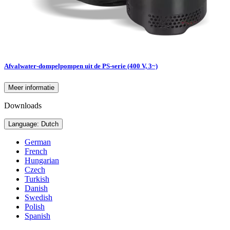
Afvalwater-dompelpompen uit de PS-serie (400 V, 3~)
Meer informatie
Downloads
Language: Dutch
German
French
Hungarian
Czech
Turkish
Danish
Swedish
Polish
Spanish