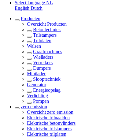
Select language
NL
English
Dutch
Producten
Overzicht
Producten
Betontechniek
Trilstampers
Trilplaten
Walsen
Graafmachines
Wielladers
Verreikers
Dumpers
Minilader
Slooptechniek
Generator
Energieopslag
Verlichting
Pompen
zero emission
Overzicht
zero emission
Elektrische trilnaalden
Elektrische betonvlinders
Elektrische trilstampers
Elektrische trilplaten