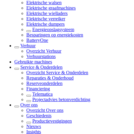
Elektrische walsen
Elektrische graafmachines
Elektrische wielladers
Elektrische verreiker
Elektrische dumpers
Energieopslagsysteem
Besparingen op energiekosten
BatteryOne
Verhuur
Overzicht
Verhuur
Verhuurstations
Gebruikte machines
Service & Onderdelen
Overzicht
Service & Onderdelen
Reparaties & Onderhoud
Reserveonderdelen
Financiering
Telematica
Projectadvies betonverdichting
Over ons
Overzicht
Over ons
Geschiedenis
Productievestigingen
Nieuws
Insights