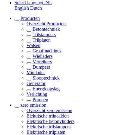
Select language
NL
English
Dutch
Producten
Overzicht
Producten
Betontechniek
Trilstampers
Trilplaten
Walsen
Graafmachines
Wielladers
Verreikers
Dumpers
Minilader
Slooptechniek
Generator
Energieopslag
Verlichting
Pompen
zero emission
Overzicht
zero emission
Elektrische trilnaalden
Elektrische betonvlinders
Elektrische trilstampers
Elektrische trilplaten