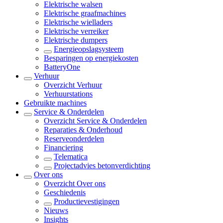
Elektrische walsen
Elektrische graafmachines
Elektrische wielladers
Elektrische verreiker
Elektrische dumpers
Energieopslagsysteem
Besparingen op energiekosten
BatteryOne
Verhuur
Overzicht
Verhuur
Verhuurstations
Gebruikte machines
Service & Onderdelen
Overzicht
Service & Onderdelen
Reparaties & Onderhoud
Reserveonderdelen
Financiering
Telematica
Projectadvies betonverdichting
Over ons
Overzicht
Over ons
Geschiedenis
Productievestigingen
Nieuws
Insights