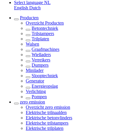
Select language
NL
English
Dutch
Producten
Overzicht
Producten
Betontechniek
Trilstampers
Trilplaten
Walsen
Graafmachines
Wielladers
Verreikers
Dumpers
Minilader
Slooptechniek
Generator
Energieopslag
Verlichting
Pompen
zero emission
Overzicht
zero emission
Elektrische trilnaalden
Elektrische betonvlinders
Elektrische trilstampers
Elektrische trilplaten