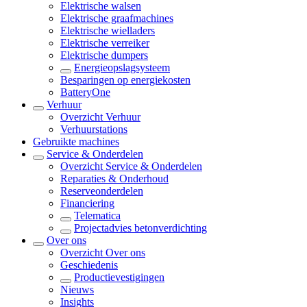
Elektrische walsen
Elektrische graafmachines
Elektrische wielladers
Elektrische verreiker
Elektrische dumpers
Energieopslagsysteem
Besparingen op energiekosten
BatteryOne
Verhuur
Overzicht
Verhuur
Verhuurstations
Gebruikte machines
Service & Onderdelen
Overzicht
Service & Onderdelen
Reparaties & Onderhoud
Reserveonderdelen
Financiering
Telematica
Projectadvies betonverdichting
Over ons
Overzicht
Over ons
Geschiedenis
Productievestigingen
Nieuws
Insights