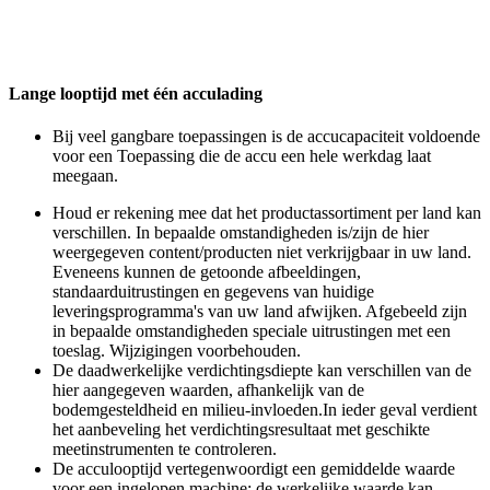
Lange looptijd met één acculading
Bij veel gangbare toepassingen is de accucapaciteit voldoende
voor een Toepassing die de accu een hele werkdag laat
meegaan.
Houd er rekening mee dat het productassortiment per land kan
verschillen. In bepaalde omstandigheden is/zijn de hier
weergegeven content/producten niet verkrijgbaar in uw land.
Eveneens kunnen de getoonde afbeeldingen,
standaarduitrustingen en gegevens van huidige
leveringsprogramma's van uw land afwijken. Afgebeeld zijn
in bepaalde omstandigheden speciale uitrustingen met een
toeslag. Wijzigingen voorbehouden.
De daadwerkelijke verdichtingsdiepte kan verschillen van de
hier aangegeven waarden, afhankelijk van de
bodemgesteldheid en milieu-invloeden.In ieder geval verdient
het aanbeveling het verdichtingsresultaat met geschikte
meetinstrumenten te controleren.
De acculooptijd vertegenwoordigt een gemiddelde waarde
voor een ingelopen machine; de ​​werkelijke waarde kan