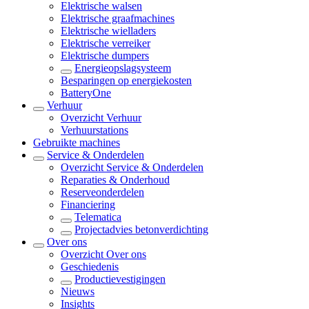
Elektrische walsen
Elektrische graafmachines
Elektrische wielladers
Elektrische verreiker
Elektrische dumpers
Energieopslagsysteem
Besparingen op energiekosten
BatteryOne
Verhuur
Overzicht
Verhuur
Verhuurstations
Gebruikte machines
Service & Onderdelen
Overzicht
Service & Onderdelen
Reparaties & Onderhoud
Reserveonderdelen
Financiering
Telematica
Projectadvies betonverdichting
Over ons
Overzicht
Over ons
Geschiedenis
Productievestigingen
Nieuws
Insights