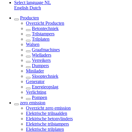
Select language
NL
English
Dutch
Producten
Overzicht
Producten
Betontechniek
Trilstampers
Trilplaten
Walsen
Graafmachines
Wielladers
Verreikers
Dumpers
Minilader
Slooptechniek
Generator
Energieopslag
Verlichting
Pompen
zero emission
Overzicht
zero emission
Elektrische trilnaalden
Elektrische betonvlinders
Elektrische trilstampers
Elektrische trilplaten