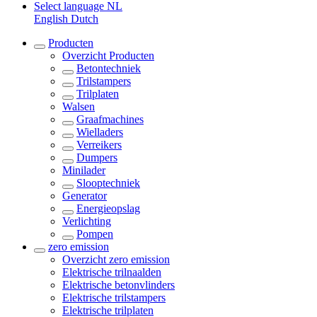
Select language
NL
English
Dutch
Producten
Overzicht
Producten
Betontechniek
Trilstampers
Trilplaten
Walsen
Graafmachines
Wielladers
Verreikers
Dumpers
Minilader
Slooptechniek
Generator
Energieopslag
Verlichting
Pompen
zero emission
Overzicht
zero emission
Elektrische trilnaalden
Elektrische betonvlinders
Elektrische trilstampers
Elektrische trilplaten