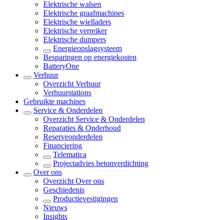
Elektrische walsen
Elektrische graafmachines
Elektrische wielladers
Elektrische verreiker
Elektrische dumpers
Energieopslagsysteem
Besparingen op energiekosten
BatteryOne
Verhuur
Overzicht
Verhuur
Verhuurstations
Gebruikte machines
Service & Onderdelen
Overzicht
Service & Onderdelen
Reparaties & Onderhoud
Reserveonderdelen
Financiering
Telematica
Projectadvies betonverdichting
Over ons
Overzicht
Over ons
Geschiedenis
Productievestigingen
Nieuws
Insights